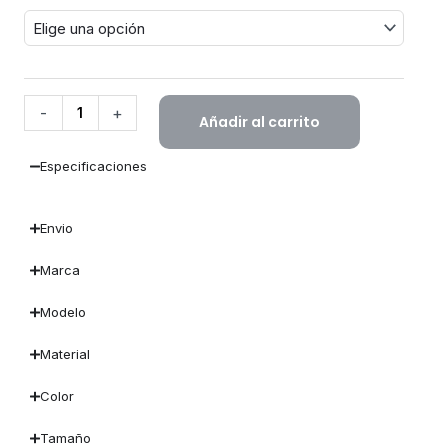
WPC
Gris
Oscuro
cantidad
-
+
Añadir al carrito
Especificaciones
Envio
Marca
Modelo
Material
Color
Tamaño