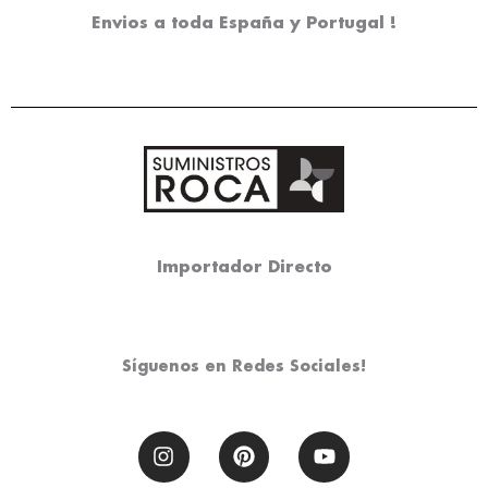
Envios a toda España y Portugal !
Importador Directo
Síguenos en Redes Sociales!
I
P
Y
n
i
o
s
n
u