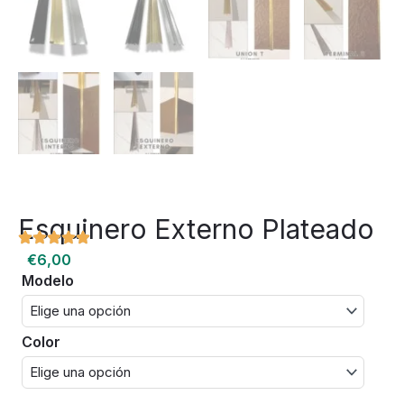
Esquinero Externo Plateado
€
6,00
Modelo
Esquinero
Externo
Plateado
cantidad
Color