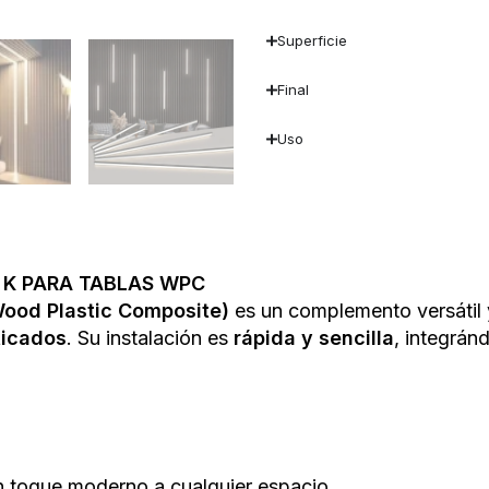
Superficie
Final
Uso
 K PARA TABLAS WPC
Wood Plastic Composite)
es un complemento versátil y
ticados
. Su instalación es
rápida y sencilla
, integrá
n toque moderno a cualquier espacio.