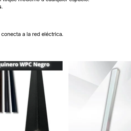
s
.
conecta a la red eléctrica.
Rango
de
precios:
desde
€12,00
hasta
€22,00