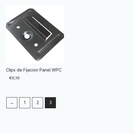
Clips de Fijacion Panel WPC
€
0,10
←
1
2
3