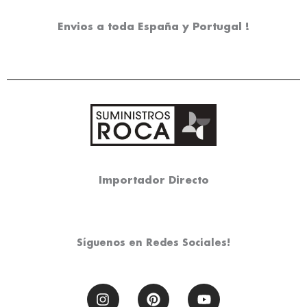
Envios a toda España y Portugal !
Importador Directo
Síguenos en Redes Sociales!
I
P
Y
n
i
o