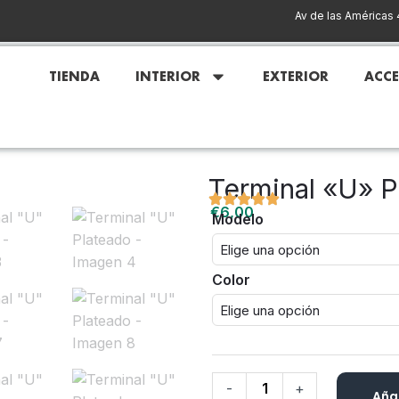
Av de las Américas 
TIENDA
INTERIOR
EXTERIOR
ACC
Terminal «U» P
€
6,00
Modelo
Terminal
"U"
Plateado
Color
cantidad
-
+
Añad