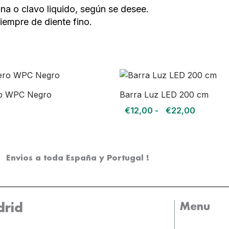
ona o clavo liquido, según se desee.
Siempre de diente fino.
Rango
de
precios:
ro WPC Negro
Barra Luz LED 200 cm
desde
€
12,00
-
€
22,00
€12,00
hasta
€22,00
Envios a toda España y Portugal !
Menu
rid