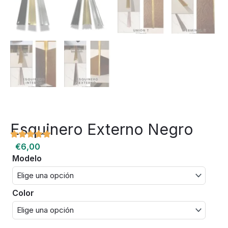
Esquinero Externo Negro
€
6,00
Modelo
Esquinero
Externo
Negro
cantidad
Color