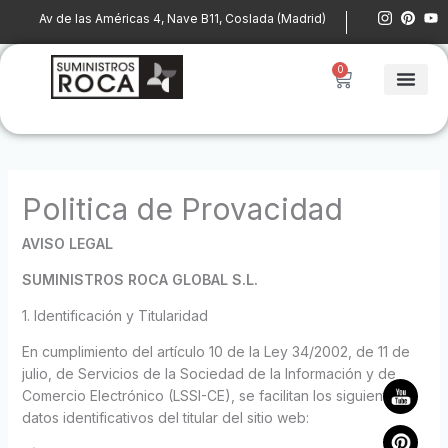
Ir
I
P
Y
Av de las Américas 4, Nave B11, Coslada (Madrid)
n
i
o
al
s
n
u
contenido
t
t
t
0
a
e
u
Cart
g
r
b
r
e
e
a
s
m
t
Politica de Provacidad
AVISO LEGAL
SUMINISTROS ROCA GLOBAL S.L.
1. Identificación y Titularidad
En cumplimiento del artículo 10 de la Ley 34/2002, de 11 de
julio, de Servicios de la Sociedad de la Información y de
Comercio Electrónico (LSSI-CE), se facilitan los siguientes
datos identificativos del titular del sitio web: